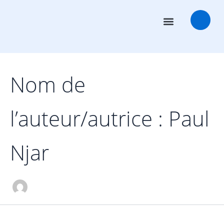
Rechercher :
Aller
au
contenu
Conseillers en transactions
Salles des marchés
Nom de
l’auteur/autrice : Paul
Njar