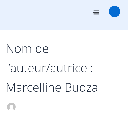
Rechercher :
Aller
au
contenu
Conseillers en transactions
Salles des marchés
Nom de
l’auteur/autrice :
Marcelline Budza