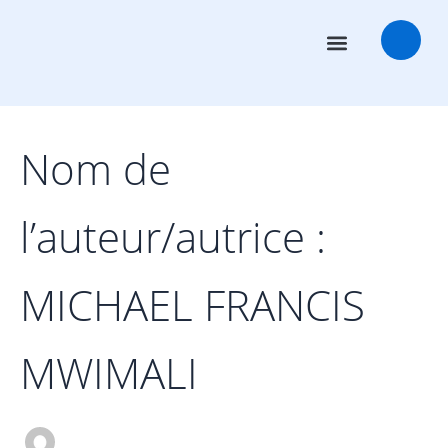
Rechercher :
Aller
au
contenu
Conseillers en transactions
Salles des marchés
Nom de
l’auteur/autrice :
MICHAEL FRANCIS
MWIMALI