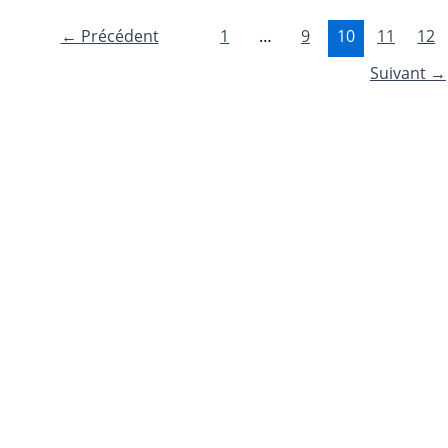
←
Précédent
1
…
9
10
11
12
Suivant
→