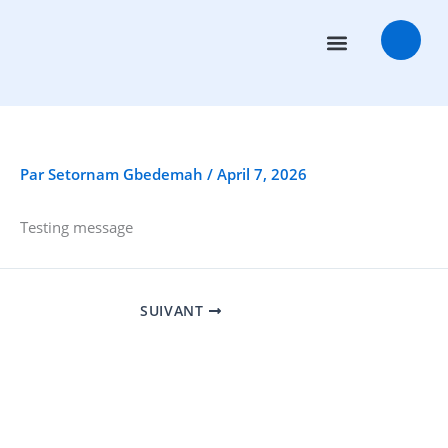
Aller
au
contenu
Conseillers en transactions
Salles des marchés
Par
Setornam Gbedemah
/
April 7, 2026
Testing message
SUIVANT