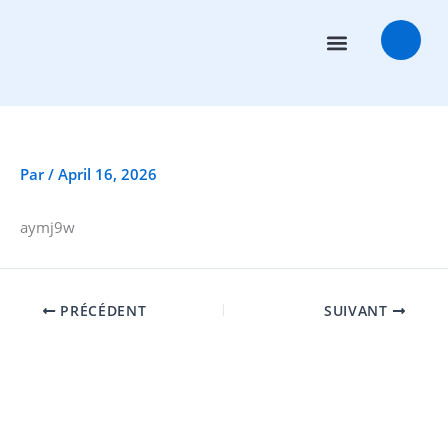
Aller
au
contenu
Conseillers en transactions
Salles des marchés
Par
/
April 16, 2026
aymj9w
PRÉCÉDENT
SUIVANT