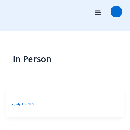
Aller
au
contenu
Conseillers en transactions
Salles des marchés
In Person
/
July 13, 2026